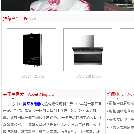
推荐产品 - Product
JSQ24-13QF32
CXW-238-ML7B
关于美家发 - About Meijiafa
新闻中心 - News
厨柜甲醛超标成
广东中山
美家发电器
制造有限公司创立于1993年是一家专业
研发、制造和销售为一体的大型厨卫生产厂家，公司实力雄
橱柜回收难利用
厚，拥有国际一流的现代生产设备、 一流产品检测中心和使用
美家发厨电金
寿命试验室、一流研发管理营销专业人才。主营产品有：家用
《嵌入式厨房
吸油烟机、燃气灶具、燃气热水器、消毒碗柜、电热水器、环